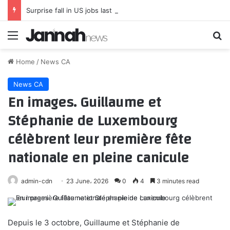
Surprise fall in US jobs last month as slow summer continues
Menu
Se
Home
/
News CA
News CA
En images. Guillaume et
Stéphanie de Luxembourg
célèbrent leur première fête
nationale en pleine canicule
admin-cdn
23 June، 2026
0
4
3 minutes read
Depuis le 3 octobre, Guillaume et Stéphanie de