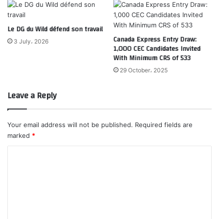
Le DG du Wild défend son travail
Canada Express Entry Draw:
3 July، 2026
1,000 CEC Candidates Invited
With Minimum CRS of 533
29 October، 2025
Leave a Reply
Your email address will not be published.
Required fields are
marked
*
C
o
m
m
e