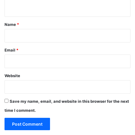
n
t
*
Name
*
Email
*
Website
Save my name, email, and website in this browser for the next
time I comment.