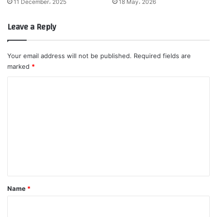
11 December، 2025
18 May، 2026
Leave a Reply
Your email address will not be published.
Required fields are
marked
*
C
o
m
m
e
n
t
*
Name
*