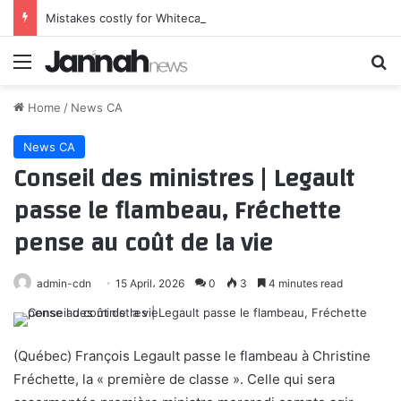
Mistakes costly for Whitecaps in Leagues Cup loss to FC Juarez
Menu
Se
Home
/
News CA
News CA
Conseil des ministres | Legault
passe le flambeau, Fréchette
pense au coût de la vie
admin-cdn
15 April، 2026
0
3
4 minutes read
(Québec) François Legault passe le flambeau à Christine
Fréchette, la « première de classe ». Celle qui sera