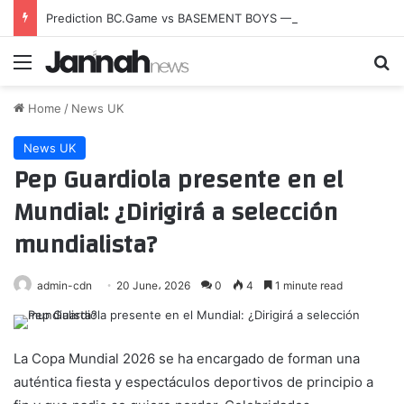
Prediction BC.Game vs BASEMENT BOYS — Esports World Cup 2026 Open Qualifier
Menu
Se
Home
/
News UK
News UK
Pep Guardiola presente en el
Mundial: ¿Dirigirá a selección
mundialista?
admin-cdn
20 June، 2026
0
4
1 minute read
L
a Copa Mundial 2026 se ha encargado de forman una
auténtica fiesta y espectáculos deportivos de principio a