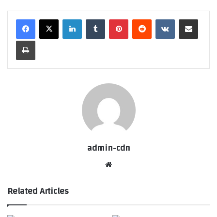
LinkedIn
Tumblr
Pinterest
Reddit
VKontakte
Share via Email
Print
admin-cdn
Website
Related Articles