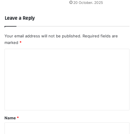
20 October، 2025
Leave a Reply
Your email address will not be published.
Required fields are
marked
*
C
o
m
m
e
n
t
*
Name
*