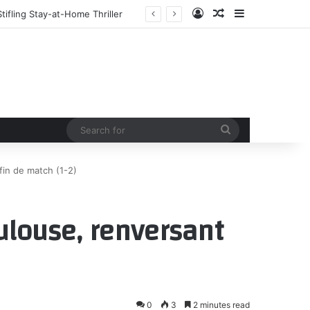
Log In
Random Article
Sidebar
ifling Stay-at-Home Thriller
Search
for
fin de match (1-2)
oulouse, renversant
0
3
2 minutes read