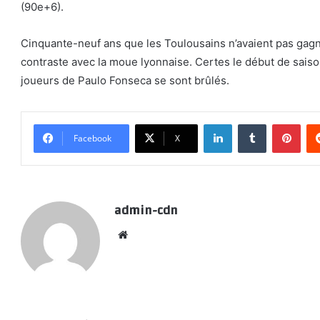
(90e+6).
Cinquante-neuf ans que les Toulousains n’avaient pas gagné
contraste avec la moue lyonnaise. Certes le début de saison 
joueurs de Paulo Fonseca se sont brûlés.
LinkedIn
Tumblr
Pint
Facebook
X
admin-cdn
Website