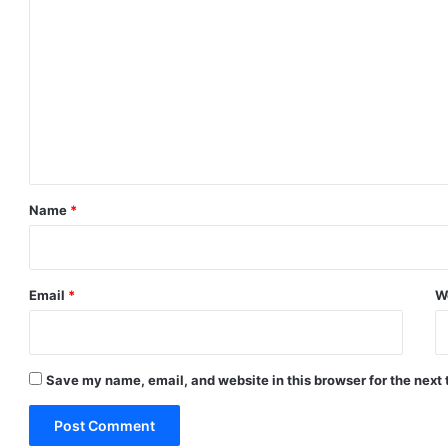
o
m
m
e
n
t
*
Name
*
Email
*
W
Save my name, email, and website in this browser for the next