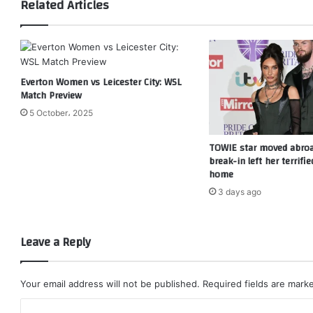
Related Articles
Everton Women vs Leicester City: WSL
Match Preview
5 October، 2025
TOWIE star moved abroa
break-in left her terrifi
home
3 days ago
Leave a Reply
Your email address will not be published.
Required fields are mar
C