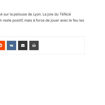
 sur la pelouse de Lyon. La joie du Téfécé
reste positif, mais à force de jouer avec le feu les
erest
Reddit
VKontakte
Share via Email
Print