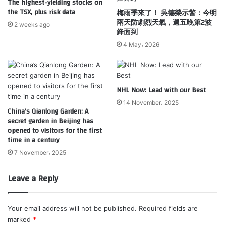
The highest-yielding stocks on
the TSX, plus risk data
梅雨季來了！ 吳德榮示警：今明
兩天防劇烈天氣，週五晚第2波
2 weeks ago
鋒面到
4 May، 2026
NHL Now: Lead with our Best
14 November، 2025
China’s Qianlong Garden: A
secret garden in Beijing has
opened to visitors for the first
time in a century
7 November، 2025
Leave a Reply
Your email address will not be published.
Required fields are
marked
*