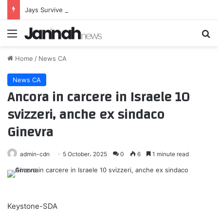
Jays Survive Near Collapse, Beat Phillies 5-4
Menu
Se
Home
/
News CA
News CA
Ancora in carcere in Israele 10
svizzeri, anche ex sindaco
Ginevra
admin-cdn
5 October، 2025
0
6
1 minute read
Keystone-SDA