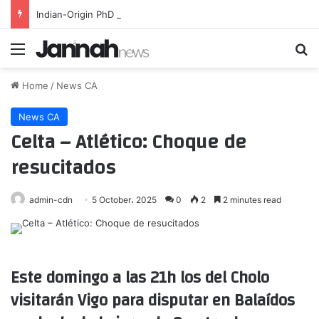
Indian-Origin PhD Student, Who Went Missing During Hike In US, Found Dead
Menu
Se
Home
/
News CA
News CA
Celta – Atlético: Choque de
resucitados
admin-cdn
5 October، 2025
0
2
2 minutes read
Este domingo a las 21h los del Cholo
visitarán Vigo para disputar en Balaídos