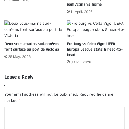
7 June، 2026
Sam Altman’s home
11 April، 2026
Deux sous-marins sud-coréens
Freiburg vs Celta Vigo: UEFA
font surface au port de Victoria
Europa League stats & head-to-
head
25 May، 2026
9 April، 2026
Leave a Reply
Your email address will not be published.
Required fields are
marked
*
C
o
m