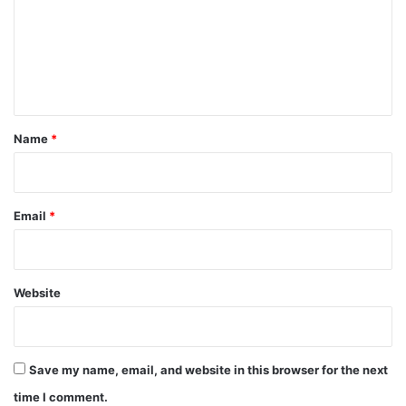
m
e
n
t
*
Name
*
Email
*
Website
Save my name, email, and website in this browser for the next
time I comment.