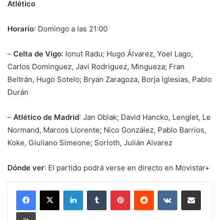
Atlético
Horario
: Domingo a las 21:00
–
Celta de Vigo
: Ionut Radu; Hugo Álvarez, Yoel Lago,
Carlos Dominguez, Javi Rodriguez, Mingueza; Fran
Beltrán, Hugo Sotelo; Bryan Zaragoza, Borja Iglesias, Pablo
Durán
–
Atlético de Madrid
: Jan Oblak; David Hancko, Lenglet, Le
Normand, Marcos Llorente; Nico González, Pablo Barrios,
Koke, Giuliano Simeone; Sorloth, Julián Alvarez
Dónde ver
: El partido podrá verse en directo en Movistar+
LinkedIn
Tumblr
Pinterest
Reddit
VKontakte
Share via Email
Print