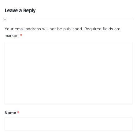
Leave a Reply
Your email address will not be published.
Required fields are
marked
*
C
o
m
m
e
n
t
*
Name
*