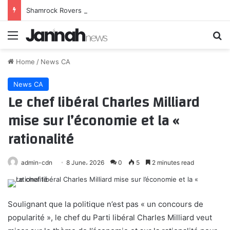
Shamrock Rovers vs Dundalk: Irish Premier Division stats & head-to-head
Menu
Se
Home
/
News CA
News CA
Le chef libéral Charles Milliard
mise sur l’économie et la «
rationalité
admin-cdn
8 June، 2026
0
5
2 minutes read
Soulignant que la politique n’est pas « un concours de
popularité », le chef du Parti libéral Charles Milliard veut