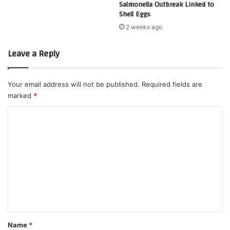
Salmonella Outbreak Linked to
Shell Eggs
2 weeks ago
Leave a Reply
Your email address will not be published.
Required fields are
marked
*
C
o
m
m
e
n
t
*
Name
*