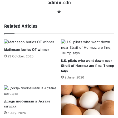
admin-cdn
Website
Related Articles
Matheson buries OT winner
23 October، 2025
U.S. pilots who went down near
Strait of Hormuz are fine, Trump
says
9 June، 2026
Дождь пообещали в Астане
сегодня
5 July، 2026