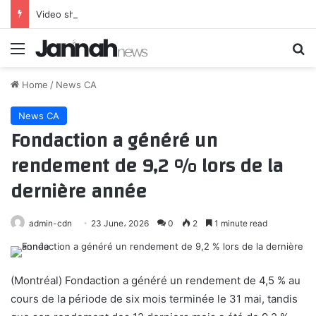
Video shows US military tracking what appears to be mysterious object flying over Middle East in 2025
Menu
Se
Home
/
News CA
News CA
Fondaction a généré un
rendement de 9,2 % lors de la
dernière année
admin-cdn
23 June، 2026
0
2
1 minute read
(Montréal) Fondaction a généré un rendement de 4,5 % au
cours de la période de six mois terminée le 31 mai, tandis