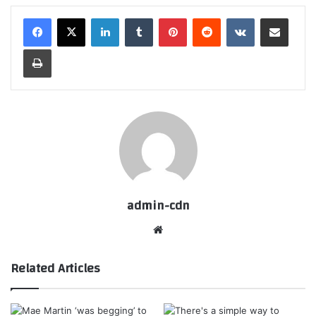
LinkedIn
Tumblr
Pinterest
Reddit
VKontakte
Share via Email
Print
admin-cdn
Website
Related Articles