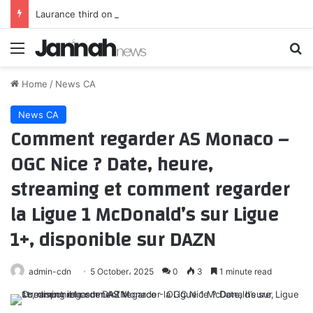
Laurance third on tough Polish finish
Menu
Se
Home
/
News CA
News CA
Comment regarder AS Monaco –
OGC Nice ? Date, heure,
streaming et comment regarder
la Ligue 1 McDonald’s sur Ligue
1+, disponible sur DAZN
admin-cdn
5 October، 2025
0
3
1 minute read